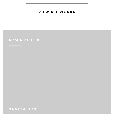
VIEW ALL WORKS
ARMIN ZEDLER
Das Portfolio des Fotostudios und Fotografen Armin Zedler
ist vielfältig, für People, Mode, Reportage und
Produktaufnahmen ist er Ihr Experte. Gern begrüßt er Sie in
seinem Kölner Studio oder erstellt Fotoaufträge an einer
Location Ihrer Wahl.
„Für meine Kunden – Firmen, Musiker, Agenturen,
Fotomodelle, Schauspieler und Privatpersonen – realisiere
ich seit über fünfundzwanzig Jahren Fotoaufträge.“
NAVIGATION